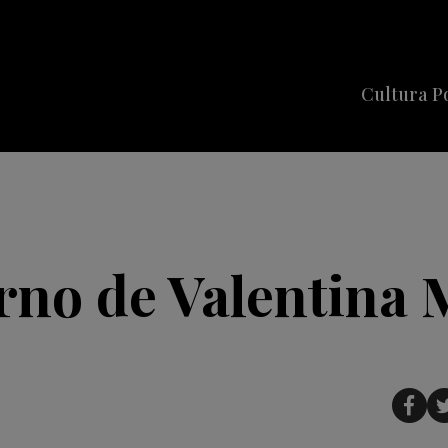
Cultura P
Cine
Series
Música
Celebriti
rno de Valentina 