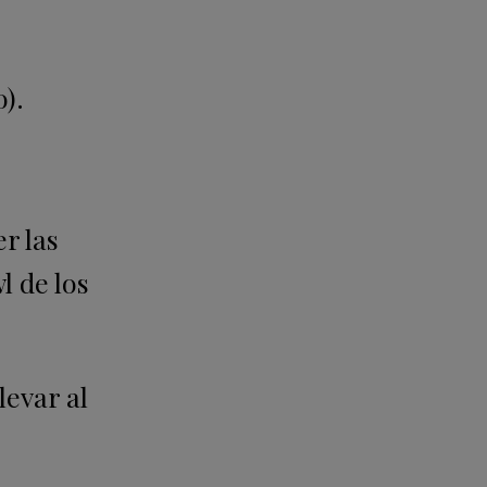
o).
r las
l de los
evar al