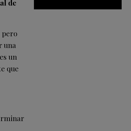
al de
, pero
er una
 es un
te que
terminar