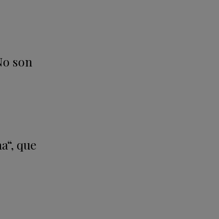
No son
a“, que