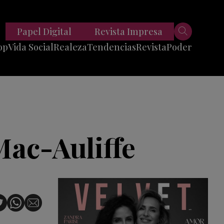
Papel Digital
Revista Impresa
op
Vida Social
Realeza
Tendencias
Revista
Poder
Belleza
Entrevistas
Moda
Mundo
Foodie
11 Preguntas
es
Fitness
Reportajes
Mac-Auliffe
Viajes
Tech