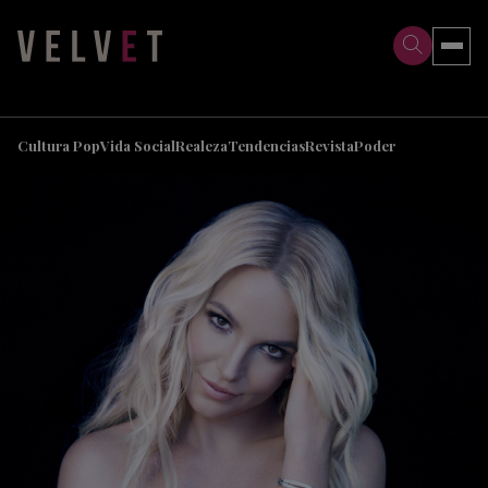
>
>
Cultura Pop
Vida Social
Realeza
Tendencias
Revista
Poder