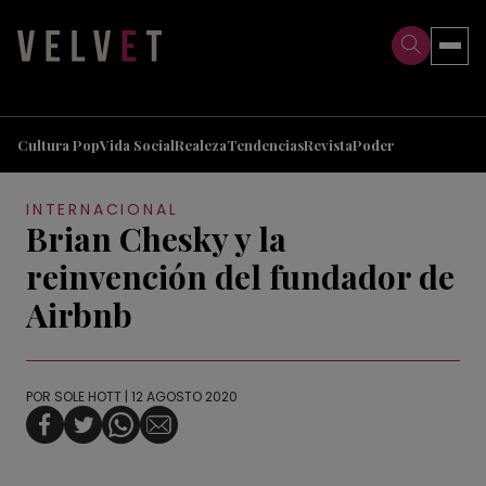
>
>
Cultura Pop
Vida Social
Realeza
Tendencias
Revista
Poder
INTERNACIONAL
Brian Chesky y la
reinvención del fundador de
Airbnb
POR
SOLE HOTT
| 12 AGOSTO 2020