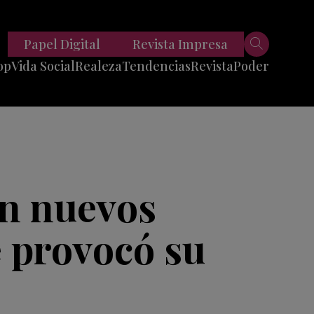
Papel Digital
Revista Impresa
op
Vida Social
Realeza
Tendencias
Revista
Poder
Belleza
Entrevistas
Moda
Mundo
Foodie
11 Preguntas
es
Fitness
Reportajes
en nuevos
Viajes
Tech
e provocó su