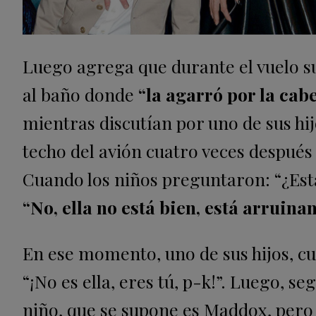
Luego agrega que durante el vuelo su
al baño donde
“la agarró por la cab
mientras discutían por uno de sus hi
techo del avión cuatro veces después
Cuando los niños preguntaron: “¿Est
“No, ella no está bien, está arruinan
En ese momento, uno de sus hijos, c
“¡No es ella, eres tú, p-k!”. Luego, se
niño, que se supone es Maddox, pero J