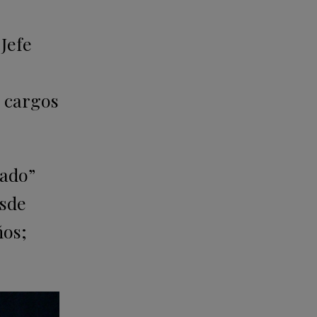
 Jefe
s cargos
jado”
esde
ños;