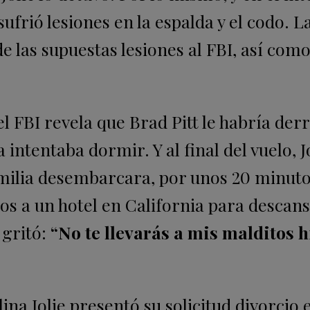
 sufrió lesiones en la espalda y el codo. L
de las supuestas lesiones al FBI, así com
del FBI revela que Brad Pitt le habría de
ntentaba dormir. Y al final del vuelo, J
amilia desembarcara, por unos 20 minuto
ños a un hotel en California para descans
 gritó:
“No te llevarás a mis malditos h
ina Jolie presentó su solicitud divorcio e