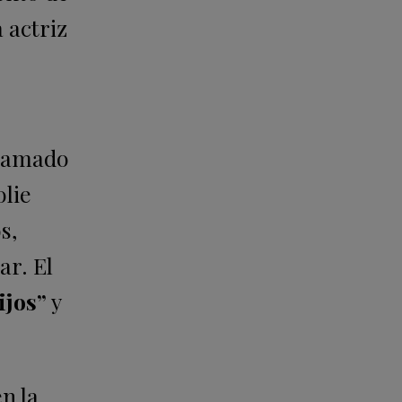
a actriz
o
rramado
olie
s,
ar. El
ijos”
y
n la