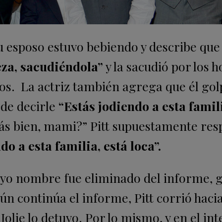
 esposo estuvo bebiendo y describe que 
eza, sacudiéndola”
y la sacudió por los
jos. La actriz también agrega que él gol
 de decirle
“Estás jodiendo a esta famili
ás bien, mami?” Pitt supuestamente res
do a esta familia, está loca”.
uyo nombre fue eliminado del informe, g
gún continúa el informe, Pitt corrió hacia
olie lo detuvo. Por lo mismo, y en el int