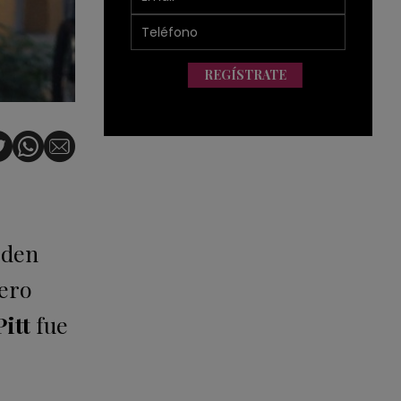
REGÍSTRATE
eden
Pero
itt
fue