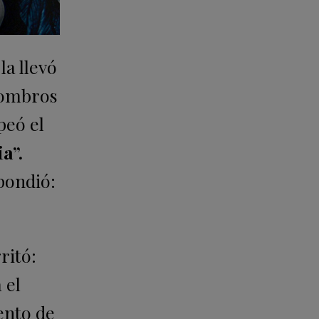
la llevó
 hombros
peó el
a”.
pondió:
ritó:
 el
ento de