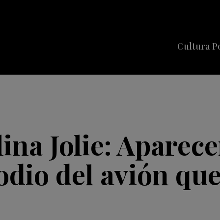
Cultura P
Cine
Series
Música
Celebriti
lina Jolie: Aparec
sodio del avión qu