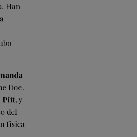
o. Han
ia
hubo
emanda
ne Doe.
Pitt,
y
o del
n física