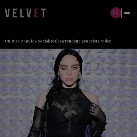
>
>
Cultura Pop
Vida Social
Realeza
Tendencias
Revista
Poder