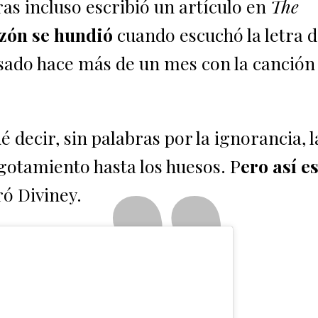
ras incluso escribió un artículo en
The
zón se hundió
cuando escuchó la letra 
asado hace más de un mes con la canció
decir, sin palabras por la ignorancia, l
agotamiento hasta los huesos. P
ero así e
ró Diviney.