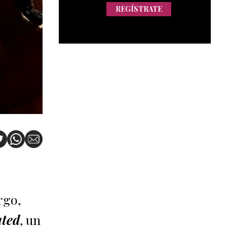
REGÍSTRATE
rgo,
ted
, un