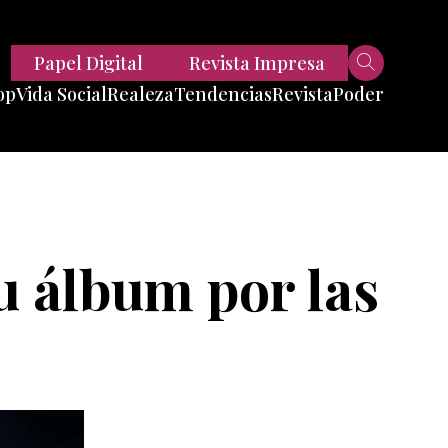
Papel Digital
Revista Impresa
op
Vida Social
Realeza
Tendencias
Revista
Poder
Belleza
Entrevistas
Moda
Mundo
Foodie
11 Preguntas
es
Fitness
Reportajes
u álbum por las
Viajes
Tech