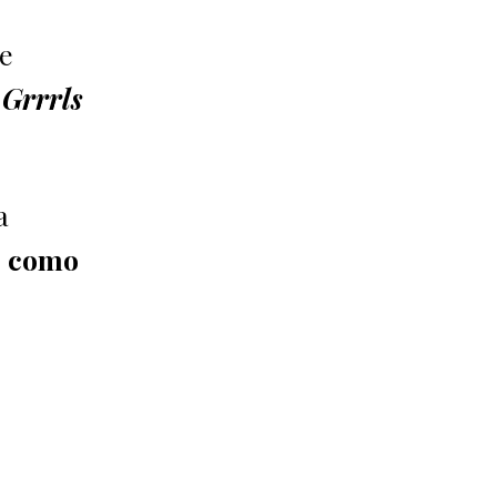
de
n
Grrrls
a
s como