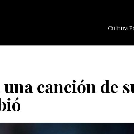
Cultura P
Cine
Series
Música
Celebriti
 una canción de s
bió