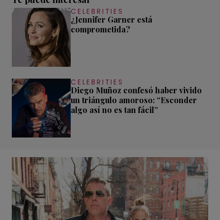
CELEBRITIES
¿Jennifer Garner está
comprometida?
CELEBRITIES
Diego Muñoz confesó haber vivido
un triángulo amoroso: “Esconder
algo así no es tan fácil”