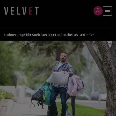
>
>
Cultura Pop
Vida Social
Realeza
Tendencias
Revista
Poder