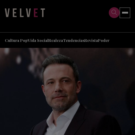
>
>
Cultura Pop
Vida Social
Realeza
Tendencias
Revista
Poder