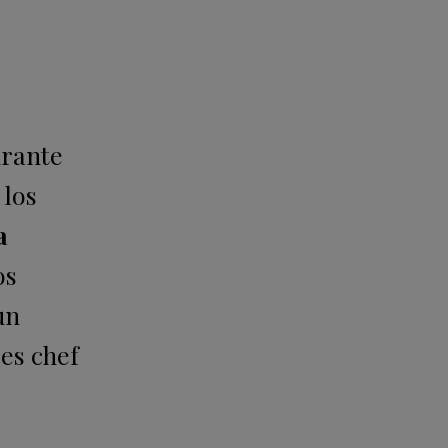
urante
 los
a
os
un
es chef