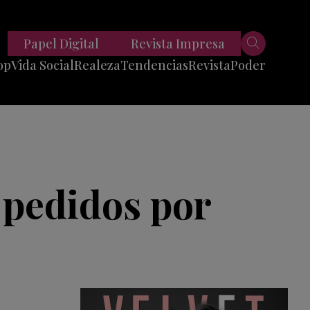
Papel Digital
Revista Impresa
op
Vida Social
Realeza
Tendencias
Revista
Poder
Belleza
Entrevistas
Moda
Mundo
Foodie
11 Preguntas
es
Fitness
Reportajes
l pedidos por
Viajes
Tech