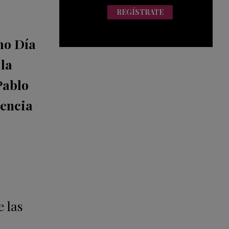
REGÍSTRATE
mo Día
:
la
Pablo
rencia
e las