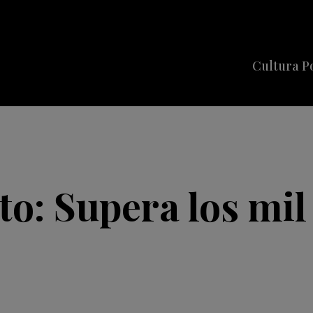
Cultura P
Cine
Series
Música
Celebriti
to: Supera los mi