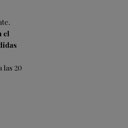
nte.
 el
edidas
a las 20