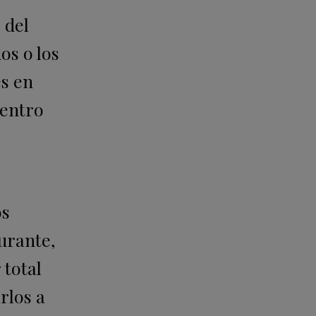
 del
os o los
es en
entro
os
urante,
 total
rlos a