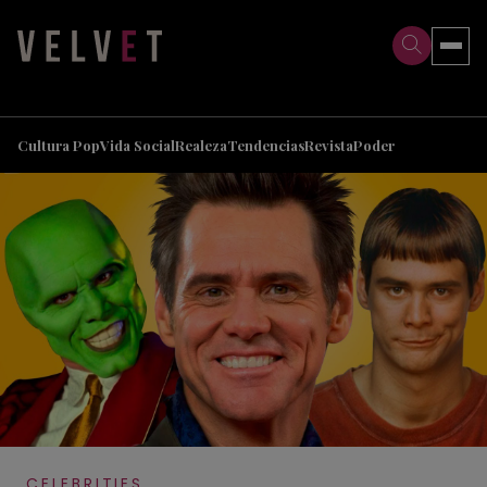
>
>
Cultura Pop
Vida Social
Realeza
Tendencias
Revista
Poder
CELEBRITIES