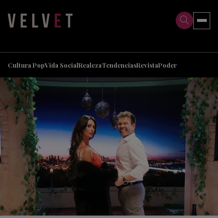
>
>
Cultura Pop
Vida Social
Realeza
Tendencias
Revista
Poder