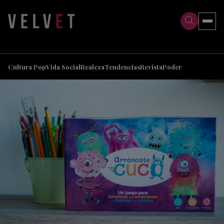
>
>
Cultura Pop
Vida Social
Realeza
Tendencias
Revista
Poder