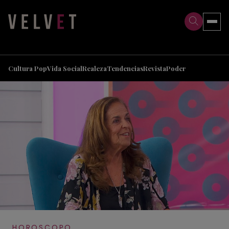
>
>
Cultura Pop
Vida Social
Realeza
Tendencias
Revista
Poder
HOROSCOPO