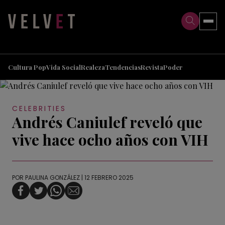
>
>
Cultura Pop
Vida Social
Realeza
Tendencias
Revista
Poder
CELEBRITIES
Andrés Caniulef reveló que
vive hace ocho años con VIH
POR
PAULINA GONZÁLEZ
| 12 FEBRERO 2025