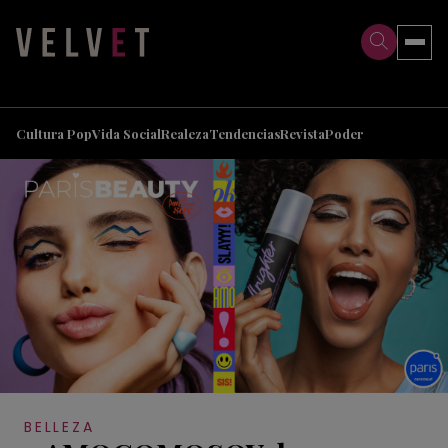
>
>
Cultura Pop
Vida Social
Realeza
Tendencias
Revista
Poder
BELLEZA