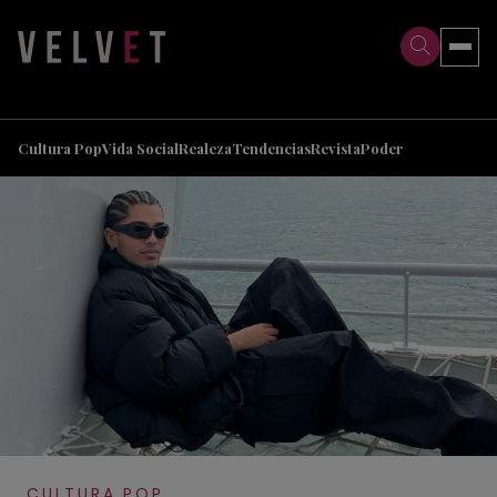
>
>
Cultura Pop
Vida Social
Realeza
Tendencias
Revista
Poder
CULTURA POP