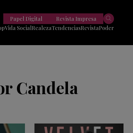
Papel Digital
Revista Impresa
op
Vida Social
Realeza
Tendencias
Revista
Poder
Belleza
Entrevistas
Moda
Mundo
Foodie
11 Preguntas
es
Fitness
Reportajes
or Candela
Viajes
Tech