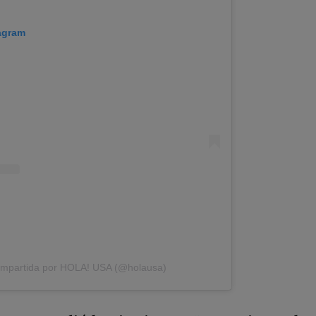
tagram
ompartida por HOLA! USA (@holausa)