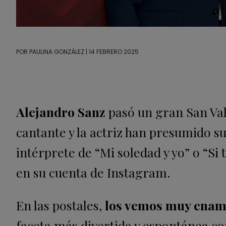
POR
PAULINA GONZÁLEZ
| 14 FEBRERO 2025
Alejandro Sanz
pasó un gran San V
cantante y la actriz han presumido s
intérprete de “Mi soledad y yo” o “S
en su cuenta de Instagram.
En las postales,
los vemos muy ena
faceta más divertida y espontánea c