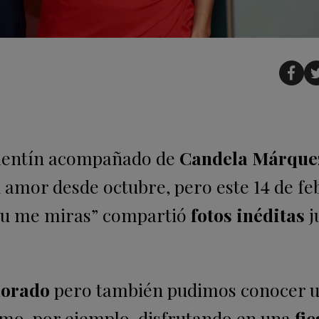
alentín acompañado de
Candela Márque
u amor desde octubre, pero este 14 de fe
i tu me miras” compartió
fotos inéditas
j
morado
pero también pudimos conocer 
omo, por ejemplo, disfrutando en una
fie