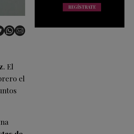
REGÍSTRATE
z
. El
brero el
untos
una
stas de