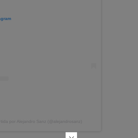
tagram
tida por Alejandro Sanz (@alejandrosanz)