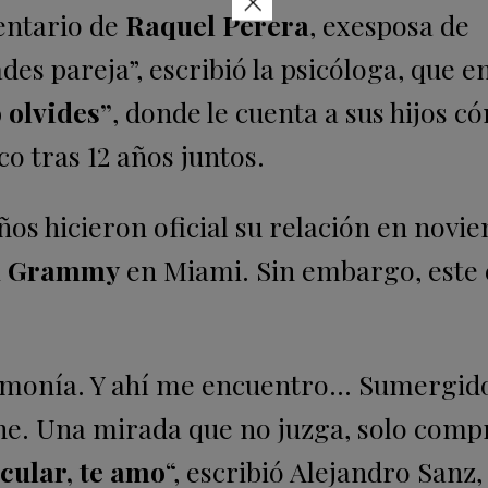
×
entario de
Raquel Perera
, exesposa de
des pareja”, escribió la psicóloga, que e
 olvides”
, donde le cuenta a sus hijos c
o tras 12 años juntos.
años hicieron oficial su relación en novi
n Grammy
en Miami. Sin embargo, este 
 armonía. Y ahí me encuentro… Sumergid
ene. Una mirada que no juzga, solo comp
icular, te amo
“, escribió Alejandro Sanz,