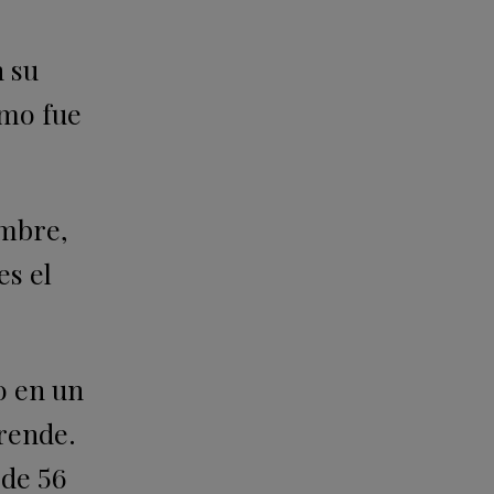
n su
ómo fue
embre,
es el
o en un
rende.
 de 56