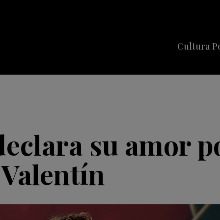
Cultura P
Cine
Series
Música
Celebriti
declara su amor p
Valentín