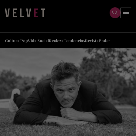
>
>
Cultura Pop
Vida Social
Realeza
Tendencias
Revista
Poder