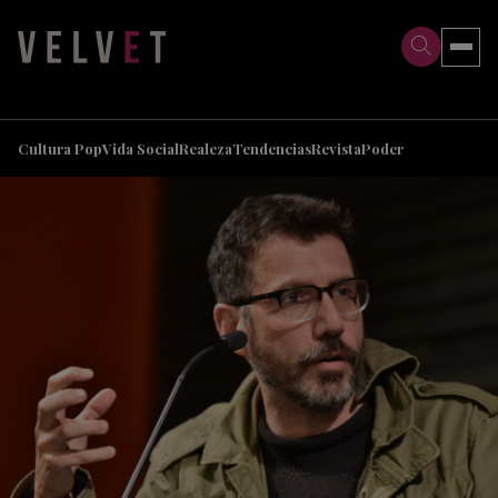
>
>
Cultura Pop
Vida Social
Realeza
Tendencias
Revista
Poder