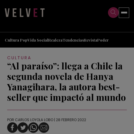
>
>
Cultura Pop
Vida Social
Realeza
Tendencias
Revista
Poder
CULTURA
“Al paraíso”: llega a Chile la
segunda novela de Hanya
Yanagihara, la autora best-
seller que impactó al mundo
POR
CARLOS LOYOLA LOBO
| 28 FEBRERO 2022