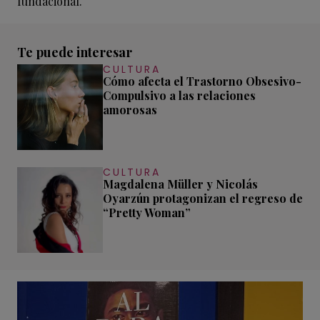
fundacional.
Te puede interesar
CULTURA
Cómo afecta el Trastorno Obsesivo-
Compulsivo a las relaciones
amorosas
CULTURA
Magdalena Müller y Nicolás
Oyarzún protagonizan el regreso de
“Pretty Woman”