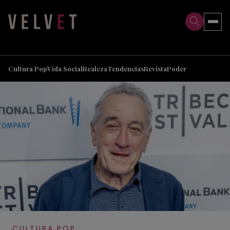
>
>
Cultura Pop
Vida Social
Realeza
Tendencias
Revista
Poder
CULTURA POP