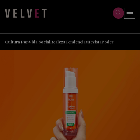
>
>
Cultura Pop
Vida Social
Realeza
Tendencias
Revista
Poder