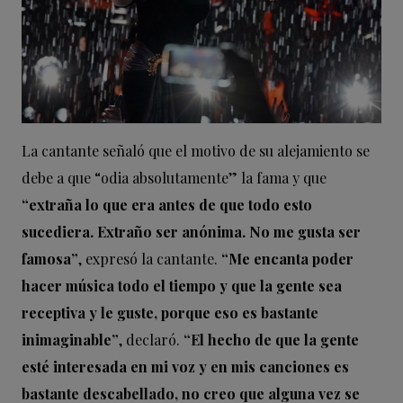
La cantante señaló que el motivo de su alejamiento se
debe a que “odia absolutamente” la fama y que
“extraña lo que era antes de que todo esto
sucediera. Extraño ser anónima. No me gusta ser
famosa”
, expresó la cantante.
“Me encanta poder
hacer música todo el tiempo y que la gente sea
receptiva y le guste, porque eso es bastante
inimaginable”
, declaró.
“El hecho de que la gente
esté interesada en mi voz y en mis canciones es
bastante descabellado, no creo que alguna vez se