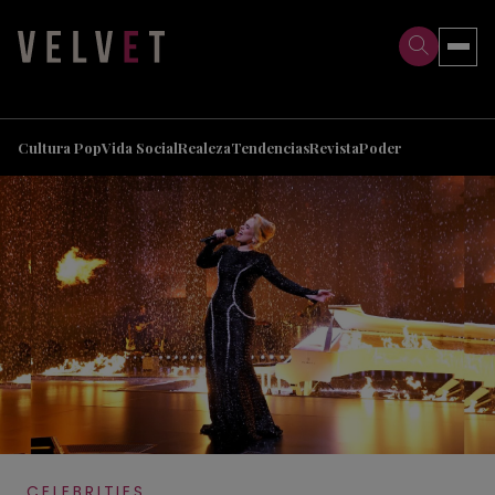
>
>
Cultura Pop
Vida Social
Realeza
Tendencias
Revista
Poder
CELEBRITIES