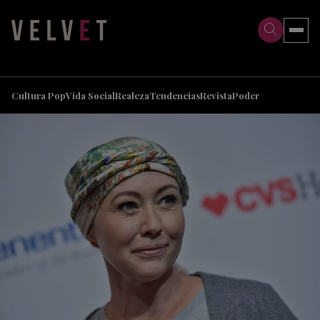
>
>
Cultura Pop
Vida Social
Realeza
Tendencias
Revista
Poder