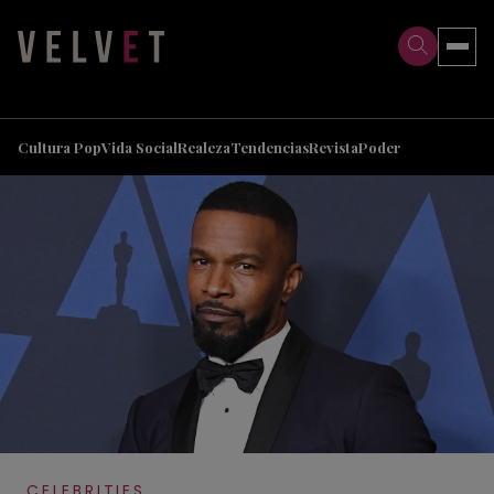
>
>
Cultura Pop
Vida Social
Realeza
Tendencias
Revista
Poder
CELEBRITIES