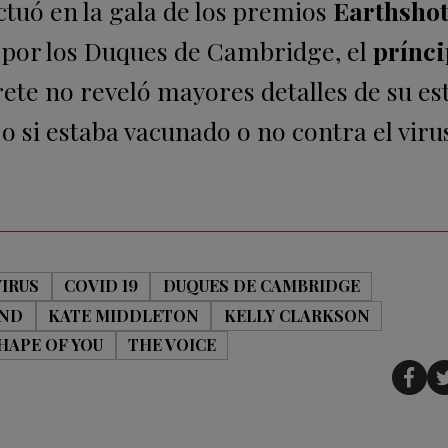
tuó en la gala de los premios
Earthshot
 por los Duques de Cambridge, el
prínci
prete no reveló mayores detalles de su es
o si estaba vacunado o no contra el viru
IRUS
COVID 19
DUQUES DE CAMBRIDGE
END
KATE MIDDLETON
KELLY CLARKSON
HAPE OF YOU
THE VOICE