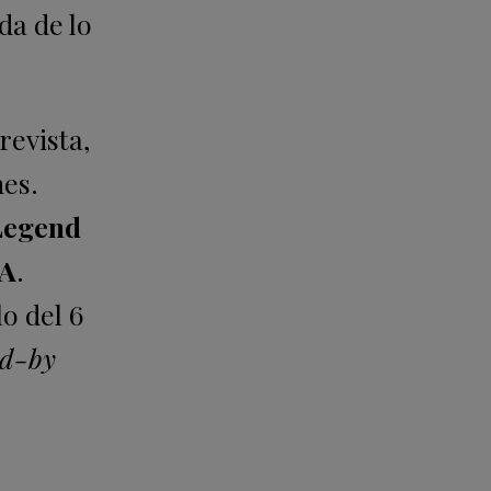
da de lo
revista,
nes.
 Legend
SA
.
o del 6
nd-by