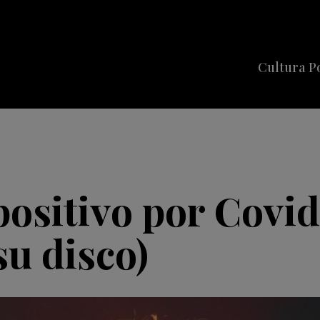
Cultura P
Cine
Series
Música
Celebriti
ositivo por Covid-
u disco)