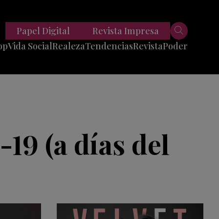
Papel Digital
Revista Impresa
op
Vida Social
Realeza
Tendencias
Revista
Poder
Belleza
Entrevistas
Moda
Mundo
Foodie
11 Preguntas
es
Fitness
Reportajes
19 (a días del
Viajes
Tech