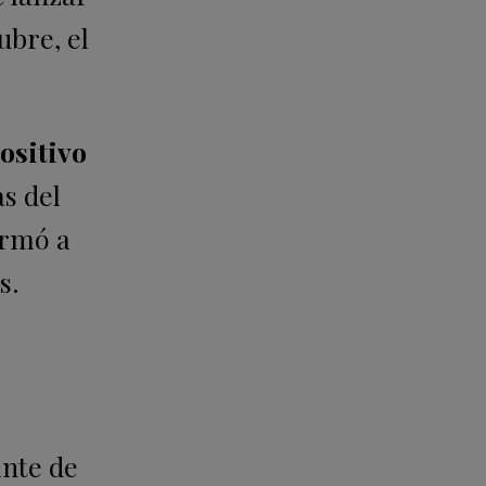
ubre, el
ositivo
as del
ormó a
s.
ante de