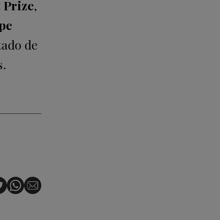
 Prize
,
pe
tado de
s.