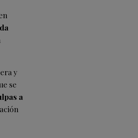
 en
eda
a
era y
ue se
lpas a
cación