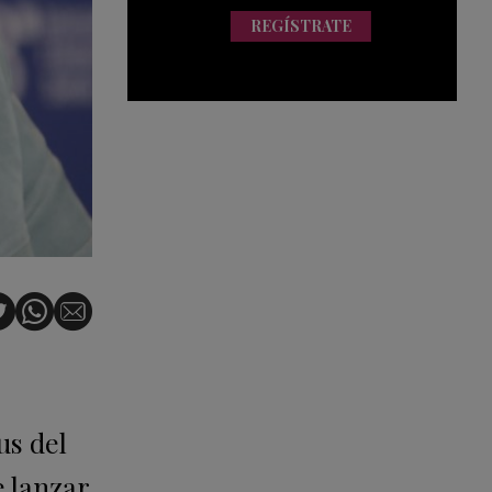
REGÍSTRATE
us del
e lanzar