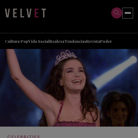
>
>
Cultura Pop
Vida Social
Realeza
Tendencias
Revista
Poder
CELEBRITIES