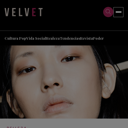
>
>
Cultura Pop
Vida Social
Realeza
Tendencias
Revista
Poder